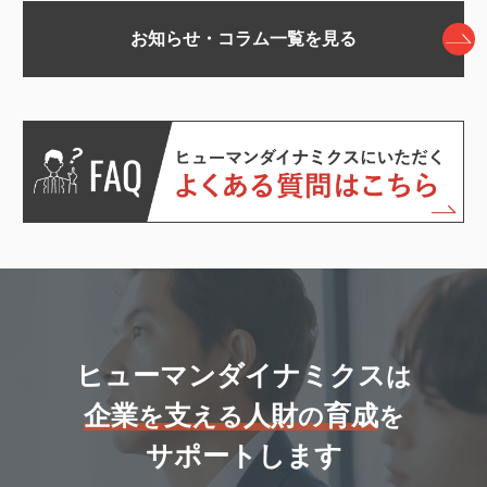
お知らせ・コラム一覧を見る
ヒューマンダイナミクス
は
企業
支
人財
育成
を
える
の
を
サポートします